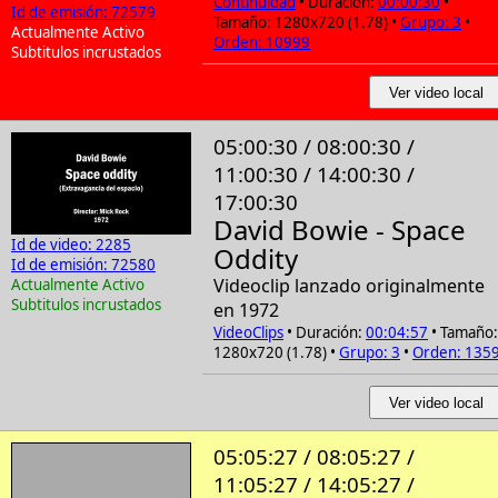
Continuidad
• Duración:
00:00:30
•
Id de emisión: 72579
Tamaño: 1280x720 (1.78) •
Grupo: 3
•
Actualmente Activo
Orden: 10999
Subtitulos incrustados
Ver video local
05:00:30 / 08:00:30 /
11:00:30 / 14:00:30 /
17:00:30
David Bowie - Space
Id de video: 2285
Oddity
Id de emisión: 72580
Videoclip lanzado originalmente
Actualmente Activo
Subtitulos incrustados
en 1972
VideoClips
• Duración:
00:04:57
• Tamaño:
1280x720 (1.78) •
Grupo: 3
•
Orden: 135
Ver video local
05:05:27 / 08:05:27 /
11:05:27 / 14:05:27 /