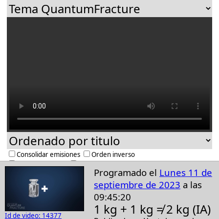
Consolidar emisiones
Orden inverso
Ocultar Inactivos
Ocultar Activos
Programado el
Lunes 11 de
Ocultar largos
Ocultar desproporcionados
septiembre de 2023
a las
Ocultar con orden emisión
Ocultar sin orden emisión
Ocultar con subtitulos IA
Ocultar con subtitulos incrustados
09:45:20
1 kg + 1 kg ≠ 2 kg (IA)
1391 videos seleccionados
Id de video: 14377