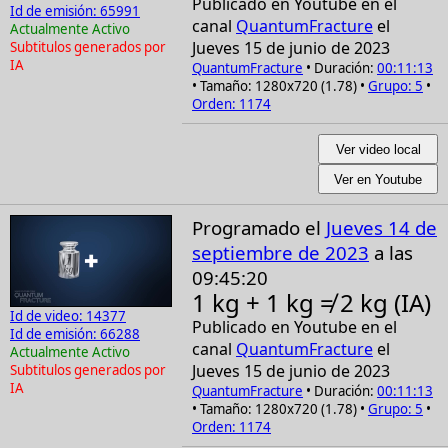
Publicado en Youtube en el
Id de emisión: 65991
canal
QuantumFracture
el
Actualmente Activo
Jueves 15 de junio de 2023
Subtitulos generados por
IA
QuantumFracture
• Duración:
00:11:13
• Tamaño: 1280x720 (1.78) •
Grupo: 5
•
Orden: 1174
Ver video local
Ver en Youtube
Programado el
Jueves 14 de
septiembre de 2023
a las
09:45:20
1 kg + 1 kg ≠ 2 kg (IA)
Id de video: 14377
Publicado en Youtube en el
Id de emisión: 66288
canal
QuantumFracture
el
Actualmente Activo
Jueves 15 de junio de 2023
Subtitulos generados por
IA
QuantumFracture
• Duración:
00:11:13
• Tamaño: 1280x720 (1.78) •
Grupo: 5
•
Orden: 1174