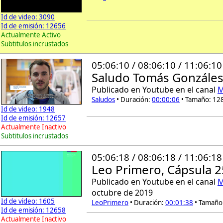
Id de video: 3090
Id de emisión: 12656
Actualmente Activo
Subtitulos incrustados
05:06:10 / 08:06:10 / 11:06:10
Saludo Tomás Gonzáles 
Publicado en Youtube en el canal
M
Saludos
• Duración:
00:00:06
• Tamaño: 12
Id de video: 1948
Id de emisión: 12657
Actualmente Inactivo
Subtitulos incrustados
05:06:18 / 08:06:18 / 11:06:18
Leo Primero, Cápsula 25
Publicado en Youtube en el canal
M
octubre de 2019
Id de video: 1605
LeoPrimero
• Duración:
00:01:38
• Tamaño
Id de emisión: 12658
Actualmente Inactivo