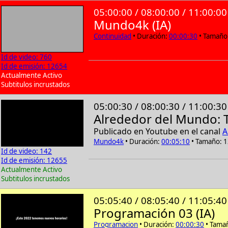
05:00:00 / 08:00:00 / 11:00:00
Mundo4k (IA)
Continuidad
• Duración:
00:00:30
• Tamaño:
Id de video: 760
Id de emisión: 12654
Actualmente Activo
Subtitulos incrustados
05:00:30 / 08:00:30 / 11:00:30
Alrededor del Mundo: T
Publicado en Youtube en el canal
A
Mundo4k
• Duración:
00:05:10
• Tamaño: 1
Id de video: 142
Id de emisión: 12655
Actualmente Activo
Subtitulos incrustados
05:05:40 / 08:05:40 / 11:05:40
Programación 03 (IA)
Programacion
• Duración:
00:00:30
• Tamañ