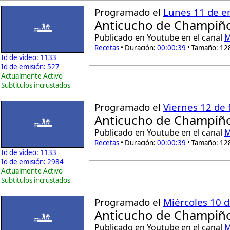
Programado el
Lunes 11 de e
Anticucho de Champiño
Publicado en Youtube en el canal
M
Recetas
• Duración:
00:00:39
• Tamaño: 12
Id de video: 1133
Id de emisión: 527
Actualmente Activo
Subtitulos incrustados
Programado el
Viernes 12 de 
Anticucho de Champiño
Publicado en Youtube en el canal
M
Recetas
• Duración:
00:00:39
• Tamaño: 12
Id de video: 1133
Id de emisión: 2984
Actualmente Activo
Subtitulos incrustados
Programado el
Miércoles 10 
Anticucho de Champiño
Publicado en Youtube en el canal
M