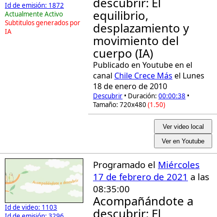
descubrir: El
Id de emisión: 1872
equilibrio,
Actualmente Activo
Subtitulos generados por
desplazamiento y
IA
movimiento del
cuerpo (IA)
Publicado en Youtube en el
canal
Chile Crece Más
el Lunes
18 de enero de 2010
Descubrir
• Duración:
00:00:38
•
Tamaño: 720x480
(1.50)
Ver video local
Ver en Youtube
Programado el
Miércoles
17 de febrero de 2021
a las
08:35:00
Acompañándote a
Id de video: 1103
descubrir: El
Id de emisión: 3296