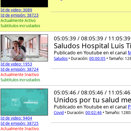
Id de video: 3089
Id de emisión: 38723
Actualmente Activo
Subtitulos incrustados
05:05:39 / 08:05:39 / 11:05:39
Saludos Hospital Luis Ti
Publicado en Youtube en el canal
M
Saludos
• Duración:
00:00:05
• Tamaño: 12
Id de video: 1953
Id de emisión: 38724
Actualmente Inactivo
Subtitulos incrustados
05:05:46 / 08:05:46 / 11:05:46
Unidos por tu salud men
Publicado en Youtube en el canal
P
Covid
• Duración:
00:02:46
• Tamaño: 1280
Id de video: 9404
Id de emisión: 38725
Actualmente Inactivo