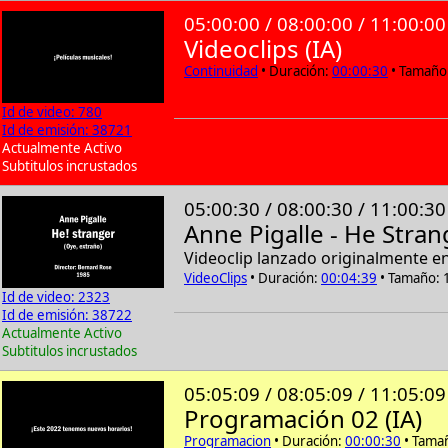
05:00:00 / 08:00:00 / 11:00:00
Videoclips (IA)
Continuidad
• Duración:
00:00:30
• Tamaño:
Id de video: 780
Id de emisión: 38721
Actualmente Activo
Subtitulos incrustados
05:00:30 / 08:00:30 / 11:00:30
Anne Pigalle - He Stran
Videoclip lanzado originalmente e
VideoClips
• Duración:
00:04:39
• Tamaño: 
Id de video: 2323
Id de emisión: 38722
Actualmente Activo
Subtitulos incrustados
05:05:09 / 08:05:09 / 11:05:09
Programación 02 (IA)
Programacion
• Duración:
00:00:30
• Tamañ