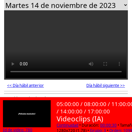
<< Día hábil anterior
Día hábil siguiente >>
107 videos seleccionados
05:00:00 / 08:00:00 / 11:00:0
/ 14:00:00 / 17:00:00
Videoclips (IA)
Continuidad
• Duración:
00:00:30
• Tamañ
Id de video: 780
1280x720 (1.78) •
Grupo: 3
•
Orden: 109