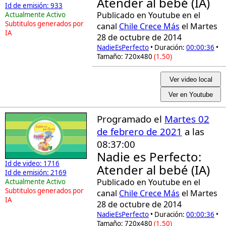
Atender al bebé (IA)
Id de emisión: 933
Publicado en Youtube en el
Actualmente Activo
Subtitulos generados por
canal
Chile Crece Más
el Martes
IA
28 de octubre de 2014
NadieEsPerfecto
• Duración:
00:00:36
•
Tamaño: 720x480
(1.50)
Ver video local
Ver en Youtube
Programado el
Martes 02
de febrero de 2021
a las
08:37:00
Nadie es Perfecto:
Id de video: 1716
Atender al bebé (IA)
Id de emisión: 2169
Publicado en Youtube en el
Actualmente Activo
Subtitulos generados por
canal
Chile Crece Más
el Martes
IA
28 de octubre de 2014
NadieEsPerfecto
• Duración:
00:00:36
•
Tamaño: 720x480
(1.50)