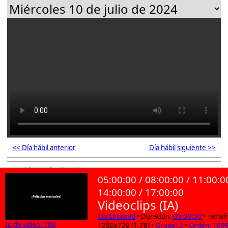
<< Día hábil anterior
Día hábil siguiente >>
103 videos seleccionados
05:00:00 / 08:00:00 / 11:00:0
14:00:00 / 17:00:00
Videoclips (IA)
Continuidad
• Duración:
00:00:30
• Tamañ
Id de video: 780
1280x720 (1.78) •
Grupo: 3
•
Orden: 109