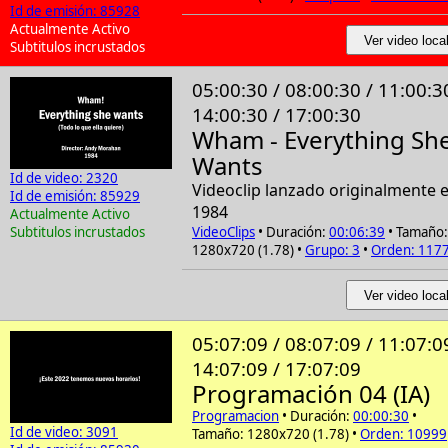
Id de emisión: 85928
Actualmente Activo
Ver video loca
Subtitulos incrustados
05:00:30 / 08:00:30 / 11:00:3
14:00:30 / 17:00:30
Wham - Everything Sh
Wants
Id de video: 2320
Videoclip lanzado originalmente 
Id de emisión: 85929
1984
Actualmente Activo
Subtitulos incrustados
VideoClips
• Duración:
00:06:39
• Tamaño:
1280x720 (1.78) •
Grupo: 3
•
Orden: 117
Ver video loca
05:07:09 / 08:07:09 / 11:07:0
14:07:09 / 17:07:09
Programación 04 (IA)
Programacion
• Duración:
00:00:30
•
Id de video: 3091
Tamaño: 1280x720 (1.78) •
Orden: 10999