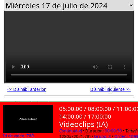
<< Día hábil anterior
Día hábil siguiente >>
100 videos seleccionados
05:00:00 / 08:00:00 / 11:00:0
14:00:00 / 17:00:00
Videoclips (IA)
Continuidad
• Duración:
00:00:30
• Tamañ
Id de video: 780
1280x720 (1.78) •
Grupo: 3
•
Orden: 109