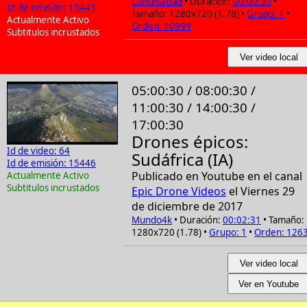
Continuidad
• Duración:
00:00:30
•
Id de emisión: 15445
Tamaño: 1280x720 (1.78) •
Grupo: 1
•
Actualmente Activo
Orden: 10999
Subtitulos incrustados
Ver video local
05:00:30 / 08:00:30 /
11:00:30 / 14:00:30 /
17:00:30
Drones épicos:
Id de video: 64
Sudáfrica (IA)
Id de emisión: 15446
Publicado en Youtube en el canal
Actualmente Activo
Subtitulos incrustados
Epic Drone Videos
el Viernes 29
de diciembre de 2017
Mundo4k
• Duración:
00:02:31
• Tamaño:
1280x720 (1.78) •
Grupo: 1
•
Orden: 126
Ver video local
Ver en Youtube