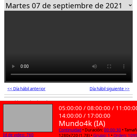
<< Día hábil anterior
Día hábil siguiente >>
103 videos seleccionados
05:00:00 / 08:00:00 / 11:00:0
14:00:00 / 17:00:00
Mundo4k (IA)
Continuidad
• Duración:
00:00:30
• Tamañ
Id de video: 760
1280x720 (1.78) •
Grupo: 1
•
Orden: 109