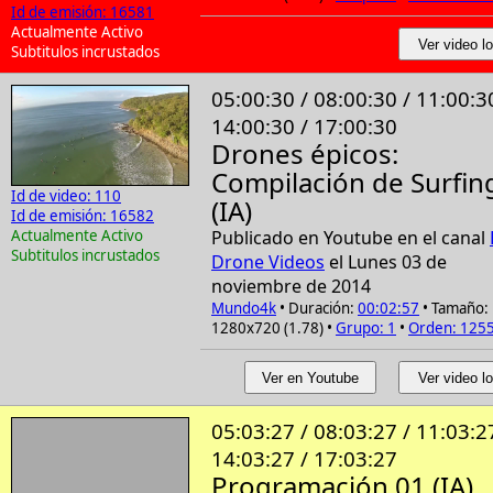
Id de emisión: 16581
Actualmente Activo
Ver video lo
Subtitulos incrustados
05:00:30 / 08:00:30 / 11:00:3
14:00:30 / 17:00:30
Drones épicos:
Compilación de Surfin
Id de video: 110
(IA)
Id de emisión: 16582
Actualmente Activo
Publicado en Youtube en el canal
Subtitulos incrustados
Drone Videos
el Lunes 03 de
noviembre de 2014
Mundo4k
• Duración:
00:02:57
• Tamaño:
1280x720 (1.78) •
Grupo: 1
•
Orden: 125
Ver en Youtube
Ver video lo
05:03:27 / 08:03:27 / 11:03:2
14:03:27 / 17:03:27
Programación 01 (IA)