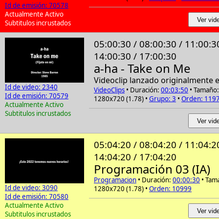
Id de emisión: 70578
Actualmente Activo
Ver vide
Subtitulos incrustados
05:00:30 / 08:00:30 / 11:00:3
14:00:30 / 17:00:30
a-ha - Take on Me
Videoclip lanzado originalmente 
Id de video: 2340
VideoClips
• Duración:
00:03:50
• Tamaño:
Id de emisión: 70579
1280x720 (1.78) •
Grupo: 3
•
Orden: 119
Actualmente Activo
Subtitulos incrustados
Ver vide
05:04:20 / 08:04:20 / 11:04:2
14:04:20 / 17:04:20
Programación 03 (IA)
Programacion
• Duración:
00:00:30
• Tam
Id de video: 3090
1280x720 (1.78) •
Orden: 10999
Id de emisión: 70580
Actualmente Activo
Ver vide
Subtitulos incrustados