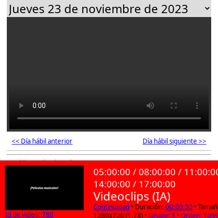
<< Día hábil anterior
Día hábil siguiente >>
93 videos seleccionados
05:00:00 / 08:00:00 / 11:00:0
14:00:00 / 17:00:00
Videoclips (IA)
Continuidad
• Duración:
00:00:30
• Tamañ
Id de video: 780
1280x720 (1.78) •
Grupo: 3
•
Orden: 109